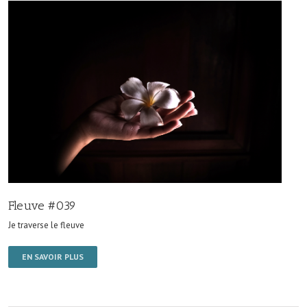
Fleuve #039
Je traverse le fleuve
EN SAVOIR PLUS