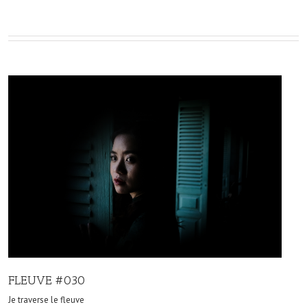
FLEUVE #030
Je traverse le fleuve