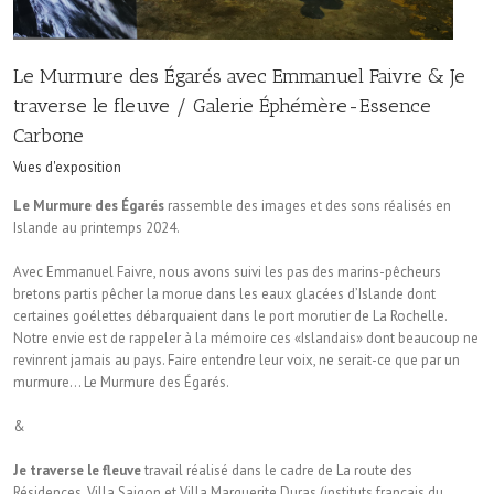
Le Murmure des Égarés avec Emmanuel Faivre & Je
traverse le fleuve / Galerie Éphémère-Essence
Carbone
Vues d'exposition
Le Murmure des Égarés
rassemble des images et des sons réalisés en
Islande au printemps 2024.
Avec Emmanuel Faivre, nous avons suivi les pas des marins-pêcheurs
bretons partis pêcher la morue dans les eaux glacées d’Islande dont
certaines goélettes débarquaient dans le port morutier de La Rochelle.
Notre envie est de rappeler à la mémoire ces «Islandais» dont beaucoup ne
revinrent jamais au pays. Faire entendre leur voix, ne serait-ce que par un
murmure… Le Murmure des Égarés.
&
Je traverse le fleuve
travail réalisé dans le cadre de La route des
Résidences, Villa Saigon et Villa Marguerite Duras (instituts français du