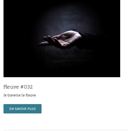
Fleuve #032
Je traverse le fleuve
EN SAVOIR PLUS