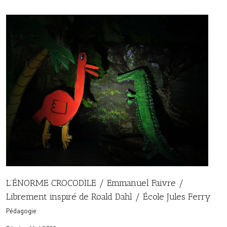
L’ÉNORME CROCODILE / Emmanuel Faivre /
Librement inspiré de Roald Dahl / École Jules Ferry
Pédagogie