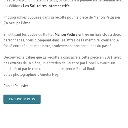
théâtre d’aujourd’hui.Depuis 2022,
La Récolte
est publiée en partenariat avec
les éditions
Les Solitaires intempestifs
.
Photographies publiées dans la récolte pour la pièce de Marion Pellissier
Ça occupe l’âme
.
En utilisant les codes du thriller,
Marion Pellissier
livre un huis clos à deux
personnages, nous plongeant dans les affres de la mémoire, creusant le
fossé entre réel et imaginaire, bouleversant nos certitudes du passé.
Découvrez le cahier que La Récolte a consacré à cette pièce en 2021, avec
des extraits de la pièce, un entretien de l’autrice par Lionel Navarro, un
article écrit par le chercheur en neuroscience Pascal Roullet
et les photographies d’Aurélia Frey.
Cahier Pelissier
EN SAVOIR PLUS