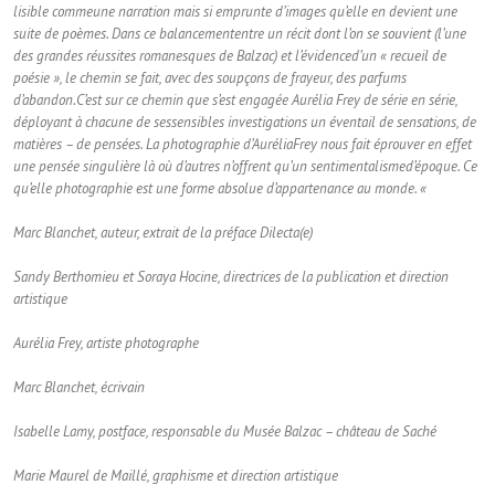
lisible comme
une narration mais si emprunte d’images qu’elle en devient une
suite de poèmes. Dans ce balancement
entre un récit dont l’on se souvient (l’une
des grandes réussites romanesques de Balzac) et l’évidence
d’un « recueil de
poésie », le chemin se fait, avec des soupçons de frayeur, des parfums
d’abandon.
C’est sur ce chemin que s’est engagée Aurélia Frey de série en série,
déployant à chacune de ses
sensibles investigations un éventail de sensations, de
matières – de pensées. La photographie d’Aurélia
Frey nous fait éprouver en effet
une pensée singulière là où d’autres n’offrent qu’un sentimentalisme
d’époque. Ce
qu’elle photographie est une forme absolue d’appartenance au monde. «
Marc Blanchet, auteur, extrait de la préface Dilecta(e)
Sandy Berthomieu et Soraya Hocine, directrices de la publication et direction
artistique
Aurélia Frey, artiste photographe
Marc Blanchet, écrivain
Isabelle Lamy, postface, responsable du Musée Balzac – château de Saché
Marie Maurel de Maillé, graphisme et direction artistique