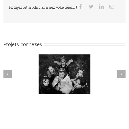
Partagez cet article, choisissez votre réseau !
Projets connexes
FLEUR DE CRISTAL /
UNE MYSTÉRIEUSE CARTE
uel Faivre / École de
/ Emmanuel Faivre / École
Villereau
Englefontaine