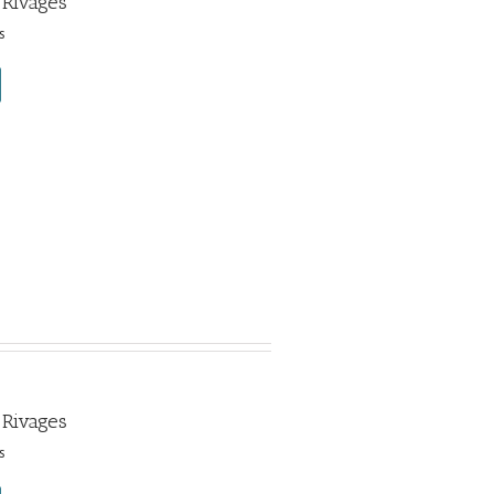
 Rivages
s
 Rivages
s