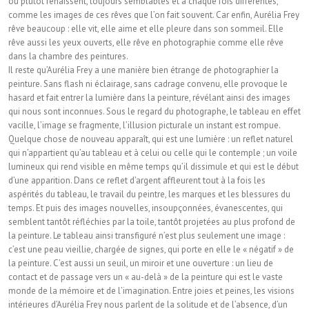
ou plutôt renaissent, toujours semblables et à chaque fois différentes,
comme les images de ces rêves que l’on fait souvent. Car enfin, Aurélia Frey
rêve beaucoup : elle vit, elle aime et elle pleure dans son sommeil. Elle
rêve aussi les yeux ouverts, elle rêve en photographie comme elle rêve
dans la chambre des peintures.
Il reste qu’Aurélia Frey a une manière bien étrange de photographier la
peinture. Sans flash ni éclairage, sans cadrage convenu, elle provoque le
hasard et fait entrer la lumière dans la peinture, révélant ainsi des images
qui nous sont inconnues. Sous le regard du photographe, le tableau en effet
vacille, l’image se fragmente, l’illusion picturale un instant est rompue.
Quelque chose de nouveau apparaît, qui est une lumière : un reflet naturel
qui n’appartient qu’au tableau et à celui ou celle qui le contemple ; un voile
lumineux qui rend visible en même temps qu’il dissimule et qui est le début
d’une apparition. Dans ce reflet d’argent affleurent tout à la fois les
aspérités du tableau, le travail du peintre, les marques et les blessures du
temps. Et puis des images nouvelles, insoupçonnées, évanescentes, qui
semblent tantôt réfléchies par la toile, tantôt projetées au plus profond de
la peinture. Le tableau ainsi transfiguré n’est plus seulement une image :
c’est une peau vieillie, chargée de signes, qui porte en elle le « négatif » de
la peinture. C’est aussi un seuil, un miroir et une ouverture : un lieu de
contact et de passage vers un « au-delà » de la peinture qui est le vaste
monde de la mémoire et de l’imagination. Entre joies et peines, les visions
intérieures d’Aurélia Frey nous parlent de la solitude et de l’absence, d’un