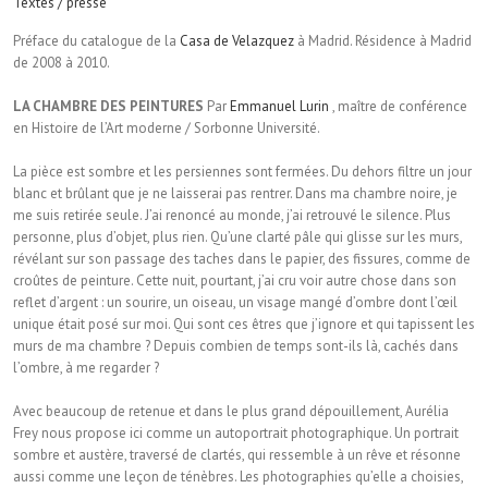
Textes / presse
Préface du catalogue de la
Casa de Velazquez
à Madrid. Résidence à Madrid
de 2008 à 2010.
LA CHAMBRE DES PEINTURES
Par
Emmanuel Lurin
, maître de conférence
en Histoire de l’Art moderne / Sorbonne Université.
La pièce est sombre et les persiennes sont fermées. Du dehors filtre un jour
blanc et brûlant que je ne laisserai pas rentrer. Dans ma chambre noire, je
me suis retirée seule. J’ai renoncé au monde, j’ai retrouvé le silence. Plus
personne, plus d’objet, plus rien. Qu’une clarté pâle qui glisse sur les murs,
révélant sur son passage des taches dans le papier, des fissures, comme de
croûtes de peinture. Cette nuit, pourtant, j’ai cru voir autre chose dans son
reflet d’argent : un sourire, un oiseau, un visage mangé d’ombre dont l’œil
unique était posé sur moi. Qui sont ces êtres que j’ignore et qui tapissent les
murs de ma chambre ? Depuis combien de temps sont-ils là, cachés dans
l’ombre, à me regarder ?
Avec beaucoup de retenue et dans le plus grand dépouillement, Aurélia
Frey nous propose ici comme un autoportrait photographique. Un portrait
sombre et austère, traversé de clartés, qui ressemble à un rêve et résonne
aussi comme une leçon de ténèbres. Les photographies qu’elle a choisies,