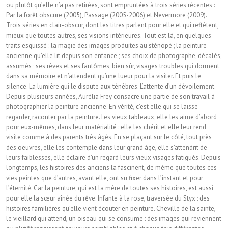
ou plutôt qu’elle n’a pas retirées, sont empruntées à trois séries récentes :
Par la forêt obscure (2005), Passage (2005-2006) et Nevermore (2009).
Trois séries en clair-obscur, dont les titres parlent pour elle et qui reflètent,
mieux que toutes autres, ses visions intérieures. Tout est là, en quelques
traits esquissé : la magie des images produites au sténopé ; la peinture
ancienne qu’elle lit depuis son enfance ; ses choix de photographe, décalés,
assumés ; ses rêves et ses fantômes, bien sûr, visages troubles qui dorment
dans sa mémoire et n’attendent qu’une lueur pour la visiter. Et puis le
silence. La lumière qui le dispute aux ténèbres. L’attente d’un dévoilement.
Depuis plusieurs années, Aurélia Frey consacre une partie de son travail à
photographier la peinture ancienne. En vérité, c’est elle qui se laisse
regarder, raconter par la peinture. Les vieux tableaux, elle les aime d’abord
pour eux-mêmes, dans leur matérialité : elle les chérit et elle leur rend
visite comme à des parents très âgés. En se plaçant sur le côté, tout près
des oeuvres, elle les contemple dans leur grand âge, elle s’attendrit de
leurs faiblesses, elle éclaire d’un regard leurs vieux visages fatigués. Depuis
longtemps, les histoires des anciens la fascinent, de même que toutes ces
vies peintes que d’autres, avant elle, ont su fixer dans l’instant et pour
l’éternité. Car la peinture, qui est la mère de toutes ses histoires, est aussi
pour elle la sœur aînée du rêve. Infante à la rose, traversée du Styx : des
histoires familières qu’elle vient écouter en peinture. Cheville de la sainte,
le vieillard qui attend, un oiseau qui se consume : des images qui reviennent