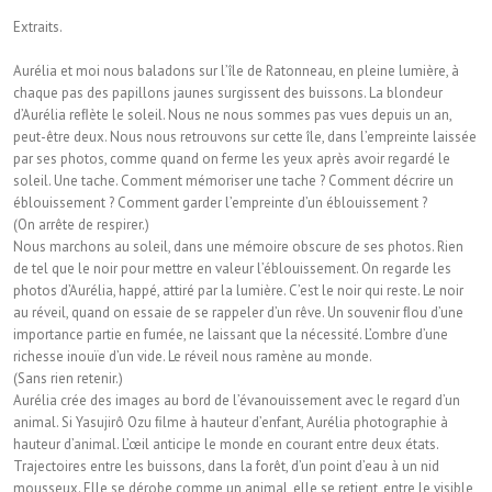
Extraits.
Aurélia et moi nous baladons sur l’île de Ratonneau, en pleine lumière, à
chaque pas des papillons jaunes surgissent des buissons. La blondeur
d’Aurélia reﬂète le soleil. Nous ne nous sommes pas vues depuis un an,
peut-être deux. Nous nous retrouvons sur cette île, dans l’empreinte laissée
par ses photos, comme quand on ferme les yeux après avoir regardé le
soleil. Une tache. Comment mémoriser une tache ? Comment décrire un
éblouissement ? Comment garder l’empreinte d’un éblouissement ?
(On arrête de respirer.)
Nous marchons au soleil, dans une mémoire obscure de ses photos. Rien
de tel que le noir pour mettre en valeur l’éblouissement. On regarde les
photos d’Aurélia, happé, attiré par la lumière. C’est le noir qui reste. Le noir
au réveil, quand on essaie de se rappeler d’un rêve. Un souvenir ﬂou d’une
importance partie en fumée, ne laissant que la nécessité. L’ombre d’une
richesse inouïe d’un vide. Le réveil nous ramène au monde.
(Sans rien retenir.)
Aurélia crée des images au bord de l’évanouissement avec le regard d’un
animal. Si Yasujirô Ozu ﬁlme à hauteur d’enfant, Aurélia photographie à
hauteur d’animal. L’œil anticipe le monde en courant entre deux états.
Trajectoires entre les buissons, dans la forêt, d’un point d’eau à un nid
mousseux. Elle se dérobe comme un animal, elle se retient, entre le visible