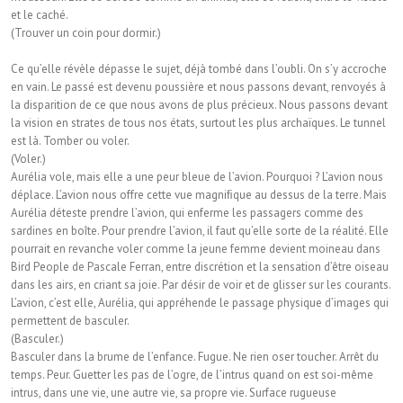
et le caché.
(Trouver un coin pour dormir.)
Ce qu’elle révèle dépasse le sujet, déjà tombé dans l’oubli. On s’y accroche
en vain. Le passé est devenu poussière et nous passons devant, renvoyés à
la disparition de ce que nous avons de plus précieux. Nous passons devant
la vision en strates de tous nos états, surtout les plus archaïques. Le tunnel
est là. Tomber ou voler.
(Voler.)
Aurélia vole, mais elle a une peur bleue de l’avion. Pourquoi ? L’avion nous
déplace. L’avion nous offre cette vue magniﬁque au dessus de la terre. Mais
Aurélia déteste prendre l’avion, qui enferme les passagers comme des
sardines en boîte. Pour prendre l’avion, il faut qu’elle sorte de la réalité. Elle
pourrait en revanche voler comme la jeune femme devient moineau dans
Bird People de Pascale Ferran, entre discrétion et la sensation d’être oiseau
dans les airs, en criant sa joie. Par désir de voir et de glisser sur les courants.
L’avion, c’est elle, Aurélia, qui appréhende le passage physique d’images qui
permettent de basculer.
(Basculer.)
Basculer dans la brume de l’enfance. Fugue. Ne rien oser toucher. Arrêt du
temps. Peur. Guetter les pas de l’ogre, de l’intrus quand on est soi-même
intrus, dans une vie, une autre vie, sa propre vie. Surface rugueuse