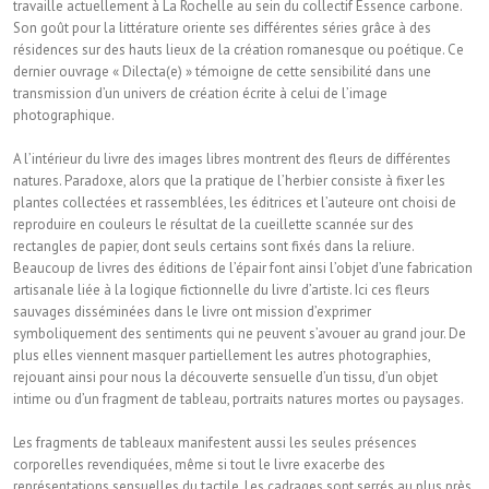
travaille actuellement à La Rochelle au sein du collectif Essence carbone.
Son goût pour la littérature oriente ses différentes séries grâce à des
résidences sur des hauts lieux de la création romanesque ou poétique. Ce
dernier ouvrage « Dilecta(e) » témoigne de cette sensibilité dans une
transmission d’un univers de création écrite à celui de l’image
photographique.
A l’intérieur du livre des images libres montrent des fleurs de différentes
natures. Paradoxe, alors que la pratique de l’herbier consiste à fixer les
plantes collectées et rassemblées, les éditrices et l’auteure ont choisi de
reproduire en couleurs le résultat de la cueillette scannée sur des
rectangles de papier, dont seuls certains sont fixés dans la reliure.
Beaucoup de livres des éditions de l’épair font ainsi l’objet d’une fabrication
artisanale liée à la logique fictionnelle du livre d’artiste. Ici ces fleurs
sauvages disséminées dans le livre ont mission d’exprimer
symboliquement des sentiments qui ne peuvent s’avouer au grand jour. De
plus elles viennent masquer partiellement les autres photographies,
rejouant ainsi pour nous la découverte sensuelle d’un tissu, d’un objet
intime ou d’un fragment de tableau, portraits natures mortes ou paysages.
Les fragments de tableaux manifestent aussi les seules présences
corporelles revendiquées, même si tout le livre exacerbe des
représentations sensuelles du tactile. Les cadrages sont serrés au plus près