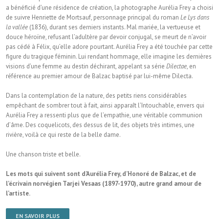
a bénéficié d’une résidence de création, la photographe Aurélia Frey a choisi
de suivre Henriette de Mortsauf, personnage principal du roman
Le Lys dans
la vallée
(1836), durant ses derniers instants. Mal mariée, la vertueuse et
douce héroïne, refusant l’adultère par devoir conjugal, se meurt de n’avoir
pas cédé à Félix, qu’elle adore pourtant. Aurélia Frey a été touchée par cette
figure du tragique féminin. Lui rendant hommage, elle imagine les dernières
visions d’une femme au destin déchirant, appelant sa série
Dilectae
, en
référence au premier amour de Balzac baptisé par lui-même Dilecta.
Dans la contemplation de la nature, des petits riens considérables
empêchant de sombrer tout à fait, ainsi apparaît l’Intouchable, envers qui
Aurélia Frey a ressenti plus que de l’empathie, une véritable communion
d’âme. Des coquelicots, des dessus de lit, des objets très intimes, une
rivière, voilà ce qui reste de la belle dame.
Une chanson triste et belle.
Les mots qui suivent sont d’Aurélia Frey, d’Honoré de Balzac, et de
l’écrivain norvégien Tarjei Vesaas (1897-1970), autre grand amour de
l’artiste.
EN SAVOIR PLUS