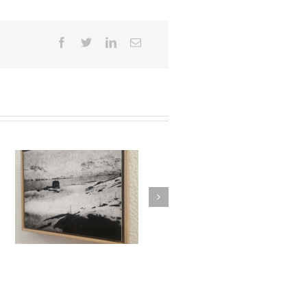
/
es
Le Murmure des Égarés /
rs
Réseau Lux # 1 / Itinéraires
re
des Photographes Voyageurs
/ Paris Novembre-décembre
2024