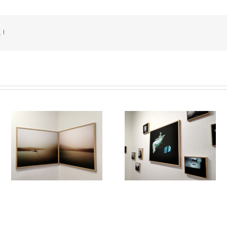
 !
/
Le Murmure des Égarés /
Le Murmure des Égarés 
es
Réseau Lux # 1 / Itinéraires
Réseau Lux # 1 / Itinérair
rs
des Photographes Voyageurs
des Photographes Voyageu
re
/ Paris Novembre-décembre
/ Paris Novembre-décemb
2024
2024