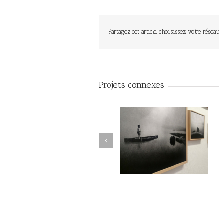
Partagez cet article, choisissez votre réseau
Projets connexes
Le Murmure des Égarés /
Le Murmure des Égarés 
Réseau Lux # 1 / Itinéraires
Réseau Lux # 1 / Itinérair
des Photographes Voyageurs
des Photographes Voyageu
/ Paris Novembre-décembre
/ Paris Novembre-décemb
2024
2024