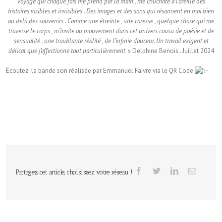
voyage qui chaque fois me prend par la main , me chuchote à l’oreille des
histoires visibles et invisibles . Des images et des sons qui résonnent en moi bien
au delà des souvenirs . Comme une étreinte , une caresse , quelque chose qui me
traverse le corps , m’invite au mouvement dans cet univers cousu de poésie et de
sensualité , une troublante réalité , de l’infinie douceur. Un travail exigent et
délicat que j’affectionne tout particulièrement
. » Delphine Benois . Juillet 2024
Écoutez la bande son réalisée par Emmanuel Faivre via le QR Code
Partagez cet article, choisissez votre réseau !