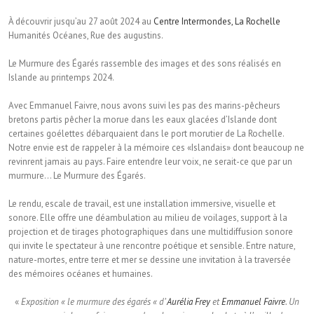
À découvrir jusqu’au 27 août 2024 au
Centre Intermondes, La Rochelle
Humanités Océanes, Rue des augustins.
Le Murmure des Égarés rassemble des images et des sons réalisés en
Islande au printemps 2024.
Avec Emmanuel Faivre, nous avons suivi les pas des marins-pêcheurs
bretons partis pêcher la morue dans les eaux glacées d’Islande dont
certaines goélettes débarquaient dans le port morutier de La Rochelle.
Notre envie est de rappeler à la mémoire ces «Islandais» dont beaucoup ne
revinrent jamais au pays. Faire entendre leur voix, ne serait-ce que par un
murmure… Le Murmure des Égarés.
Le rendu, escale de travail, est une installation immersive, visuelle et
sonore. Elle offre une déambulation au milieu de voilages, support à la
projection et de tirages photographiques dans une multidiffusion sonore
qui invite le spectateur à une rencontre poétique et sensible. Entre nature,
nature-mortes, entre terre et mer se dessine une invitation à la traversée
des mémoires océanes et humaines.
«
Exposition « le murmure des égarés « d’
Aurélia Frey
et
Emmanuel Faivre
. Un