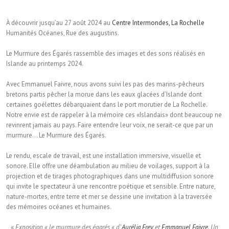
À découvrir jusqu’au 27 août 2024 au
Centre Intermondes, La Rochelle
Humanités Océanes, Rue des augustins.
Le Murmure des Égarés rassemble des images et des sons réalisés en
Islande au printemps 2024.
Avec Emmanuel Faivre, nous avons suivi les pas des marins-pêcheurs
bretons partis pêcher la morue dans les eaux glacées d’Islande dont
certaines goélettes débarquaient dans le port morutier de La Rochelle.
Notre envie est de rappeler à la mémoire ces «Islandais» dont beaucoup ne
revinrent jamais au pays. Faire entendre leur voix, ne serait-ce que par un
murmure… Le Murmure des Égarés.
Le rendu, escale de travail, est une installation immersive, visuelle et
sonore. Elle offre une déambulation au milieu de voilages, support à la
projection et de tirages photographiques dans une multidiffusion sonore
qui invite le spectateur à une rencontre poétique et sensible. Entre nature,
nature-mortes, entre terre et mer se dessine une invitation à la traversée
des mémoires océanes et humaines.
«
Exposition « le murmure des égarés « d’
Aurélia Frey
et
Emmanuel Faivre
. Un