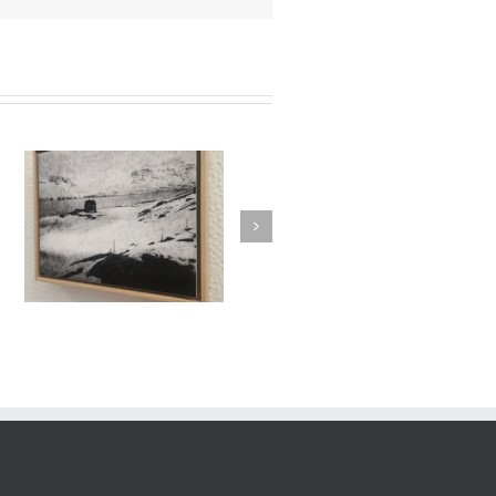
/
es
Le Murmure des Égarés /
rs
Réseau Lux # 1 / Itinéraires
re
des Photographes Voyageurs
/ Paris Novembre-décembre
2024