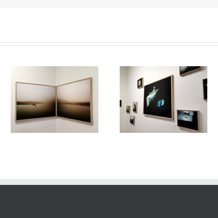
/
Le Murmure des Égarés /
Le Murmure des Égarés 
es
Réseau Lux # 1 / Itinéraires
Réseau Lux # 1 / Itinérair
rs
des Photographes Voyageurs
des Photographes Voyageu
re
/ Paris Novembre-décembre
/ Paris Novembre-décemb
2024
2024