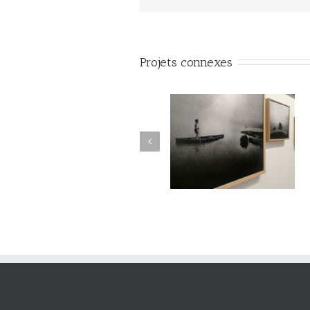
Projets connexes
Le Murmure des Égarés /
Le Murmure des Égarés 
Réseau Lux # 1 / Itinéraires
Réseau Lux # 1 / Itinérair
des Photographes Voyageurs
des Photographes Voyageu
/ Paris Novembre-décembre
/ Paris Novembre-décemb
2024
2024