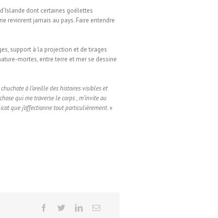
d’Islande dont certaines goélettes
e revinrent jamais au pays. Faire entendre
es, support à la projection et de tirages
nature-mortes, entre terre et mer se dessine
uchote à l’oreille des histoires visibles et
hose qui me traverse le corps , m’invite au
icat que j’affectionne tout particulièrement
. »