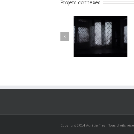
Projets connexes
Lune de loups#19
Lune de loups#18
Copyright 2014 Aurélia Frey | Tous droits rése