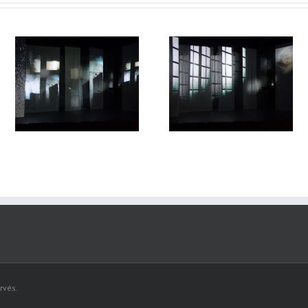
Lune de loups#17
lune de loup#16
rvés.