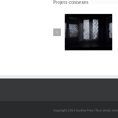
Projets connexes
Lune de loups#19
Lune de loups#18
Copyright 2014 Aurélia Frey | Tous droits rése