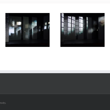
Lune de loups#17
lune de loup#16
rvés.