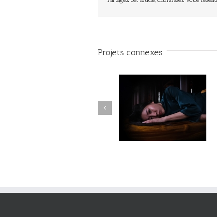
Projets connexes
Fleuve #040
Fleuve #039