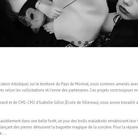
cation Artistique) sur le territoire du Pays de Mormal, nous sommes amenés ave
jets selon les sollicitations et l’envie des partenaires. Ces projets sont toujour
nd et de CM1-CM2 d’Isabelle Gillot (École de Villereau), nous avons travaillé aut
t paisiblement dans une belle forêt, un jour des trolls maladroits envahissent leur 
 lançant des pierres détruisent la baguette magique de la sorcière. Pour la réparer,
re….