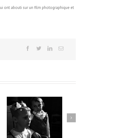
ui ont abouti sur un film photographique et
URSA & USUS / Emmanuel
el
Faivre / École de Bousies
s