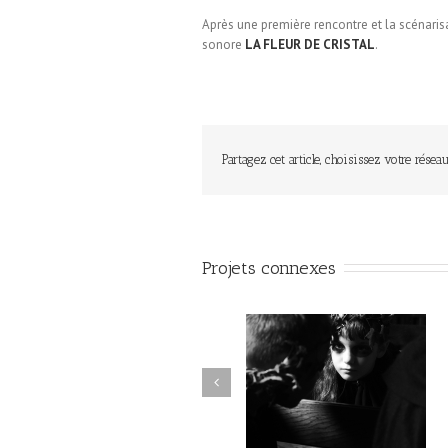
Après une première rencontre et la scénaris
sonore
LA FLEUR DE CRISTAL
.
Partagez cet article, choisissez votre réseau
Projets connexes
L’ARBRE DES TROLLS /
UNE MYSTÉRIEUSE CAR
Emmanuel Faivre / École
/ Emmanuel Faivre / Éco
d’Englefontaire
Englefontaine