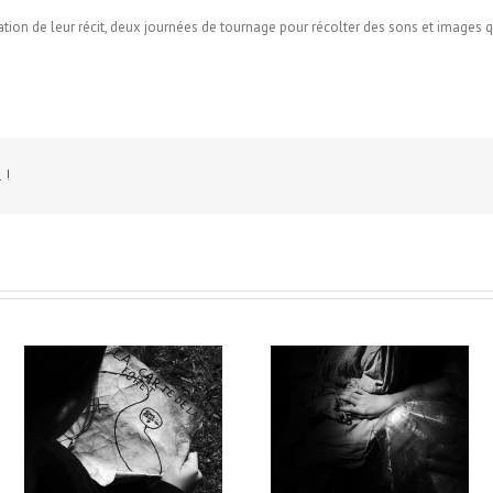
ation de leur récit, deux journées de tournage pour récolter des sons et images q
 !
TE
LA BELLE SAUVAGE /
ARTHUR & MERLIN
le
Emmanuel Faivre / École
L’ENCHANTEUR / Emmanu
Houdain-Lez-Bavay
Faivre / École de Maroille