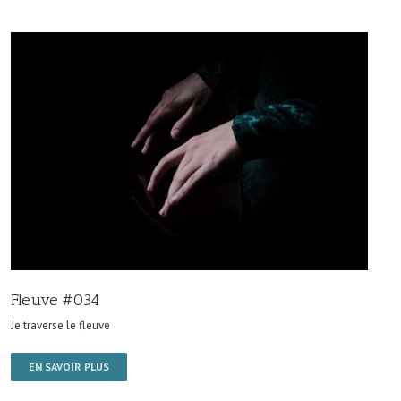
Fleuve #034
Je traverse le fleuve
EN SAVOIR PLUS