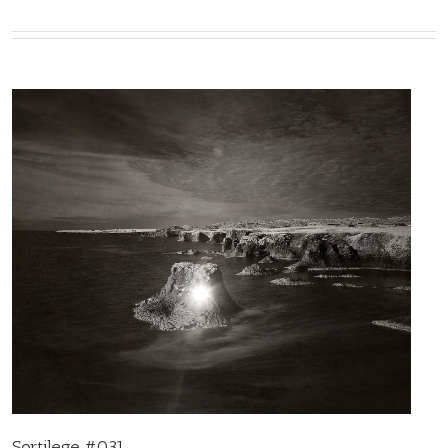
Sortilege #031