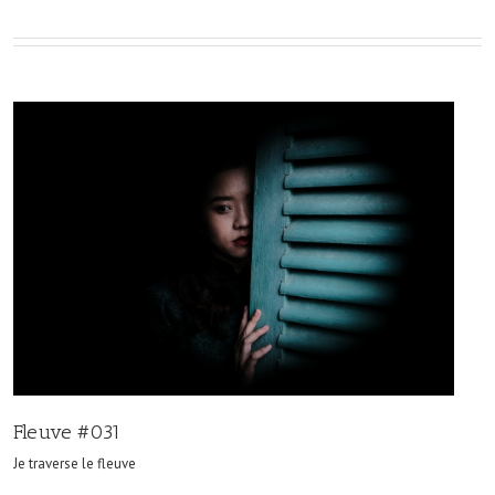
Fleuve #031
Je traverse le fleuve