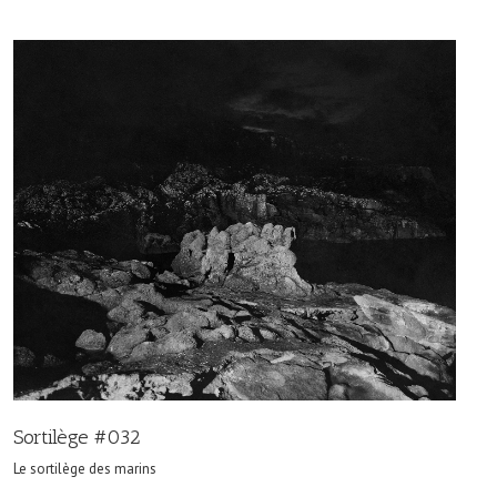
Sortilège #032
Le sortilège des marins