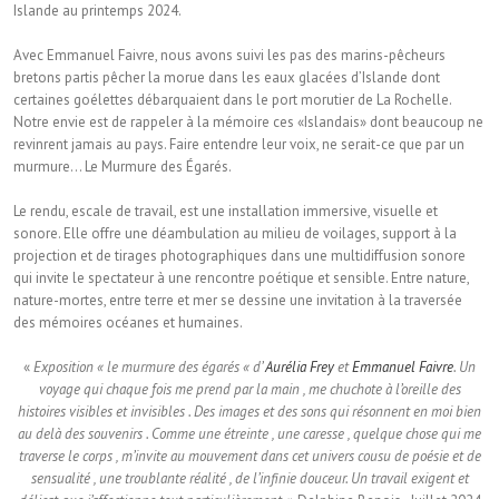
Islande au printemps 2024.
Avec Emmanuel Faivre, nous avons suivi les pas des marins-pêcheurs
bretons partis pêcher la morue dans les eaux glacées d’Islande dont
certaines goélettes débarquaient dans le port morutier de La Rochelle.
Notre envie est de rappeler à la mémoire ces «Islandais» dont beaucoup ne
revinrent jamais au pays. Faire entendre leur voix, ne serait-ce que par un
murmure… Le Murmure des Égarés.
Le rendu, escale de travail, est une installation immersive, visuelle et
sonore. Elle offre une déambulation au milieu de voilages, support à la
projection et de tirages photographiques dans une multidiffusion sonore
qui invite le spectateur à une rencontre poétique et sensible. Entre nature,
nature-mortes, entre terre et mer se dessine une invitation à la traversée
des mémoires océanes et humaines.
«
Exposition « le murmure des égarés « d’
Aurélia Frey
et
Emmanuel Faivre
. Un
voyage qui chaque fois me prend par la main , me chuchote à l’oreille des
histoires visibles et invisibles . Des images et des sons qui résonnent en moi bien
au delà des souvenirs . Comme une étreinte , une caresse , quelque chose qui me
traverse le corps , m’invite au mouvement dans cet univers cousu de poésie et de
sensualité , une troublante réalité , de l’infinie douceur. Un travail exigent et