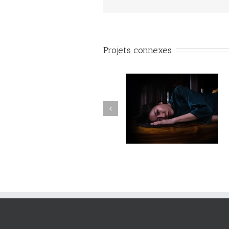
Projets connexes
Fleuve #040
Fleuve #039