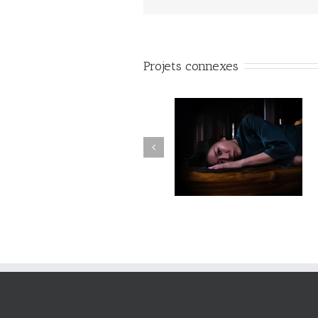
Projets connexes
Fleuve #040
Fleuve #039