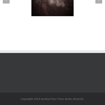
maderley#014
manderley#012
Copyright 2014 Aurélia Frey | Tous droits réservés.