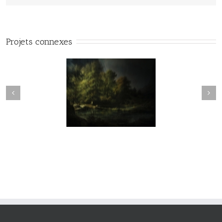
Projets connexes
vie#025
vie#024