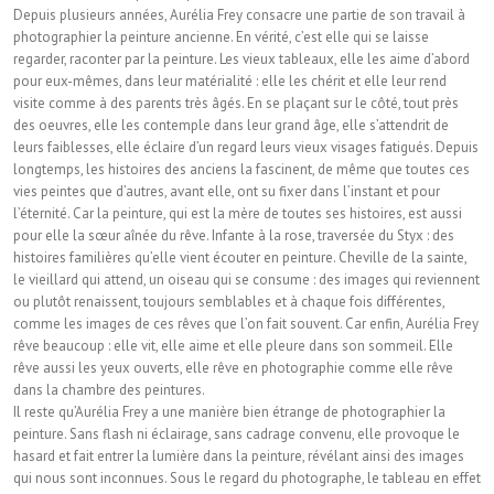
Depuis plusieurs années, Aurélia Frey consacre une partie de son travail à
photographier la peinture ancienne. En vérité, c’est elle qui se laisse
regarder, raconter par la peinture. Les vieux tableaux, elle les aime d’abord
pour eux-mêmes, dans leur matérialité : elle les chérit et elle leur rend
visite comme à des parents très âgés. En se plaçant sur le côté, tout près
des oeuvres, elle les contemple dans leur grand âge, elle s’attendrit de
leurs faiblesses, elle éclaire d’un regard leurs vieux visages fatigués. Depuis
longtemps, les histoires des anciens la fascinent, de même que toutes ces
vies peintes que d’autres, avant elle, ont su fixer dans l’instant et pour
l’éternité. Car la peinture, qui est la mère de toutes ses histoires, est aussi
pour elle la sœur aînée du rêve. Infante à la rose, traversée du Styx : des
histoires familières qu’elle vient écouter en peinture. Cheville de la sainte,
le vieillard qui attend, un oiseau qui se consume : des images qui reviennent
ou plutôt renaissent, toujours semblables et à chaque fois différentes,
comme les images de ces rêves que l’on fait souvent. Car enfin, Aurélia Frey
rêve beaucoup : elle vit, elle aime et elle pleure dans son sommeil. Elle
rêve aussi les yeux ouverts, elle rêve en photographie comme elle rêve
dans la chambre des peintures.
Il reste qu’Aurélia Frey a une manière bien étrange de photographier la
peinture. Sans flash ni éclairage, sans cadrage convenu, elle provoque le
hasard et fait entrer la lumière dans la peinture, révélant ainsi des images
qui nous sont inconnues. Sous le regard du photographe, le tableau en effet