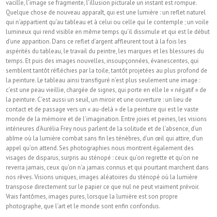
vacille, l’image se fragmente, l’illusion picturale un instant est rompue.
Quelque chose de nouveau apparaît, qui est une lumière : un reflet naturel
qui n’appartient qu’au tableau et à celui ou celle qui le contemple ; un voile
lumineux qui rend visible en même temps qu’il dissimule et qui est le début
d’une apparition. Dans ce reflet d’argent affleurent tout à la fois les
aspérités du tableau, le travail du peintre, les marques et les blessures du
temps. Et puis des images nouvelles, insoupçonnées, évanescentes, qui
semblent tantôt réfléchies par la toile, tantôt projetées au plus profond de
la peinture. Le tableau ainsi transfiguré n’est plus seulement une image :
c’est une peau vieillie, chargée de signes, qui porte en elle le « négatif » de
la peinture. C’est aussi un seuil, un miroir et une ouverture : un lieu de
contact et de passage vers un « au-delà » de la peinture qui est le vaste
monde de la mémoire et de l’imagination. Entre joies et peines, les visions
intérieures d’Aurélia Frey nous parlent de la solitude et de l’absence, d’un
abîme où la lumière combat sans fin les ténèbres, d’un œil qui attire, d’un
appel qu’on attend. Ses photographies nous montrent également des
visages de disparus, surpris au sténopé : ceux qu’on regrette et qu’on ne
reverra jamais, ceux qu’on n’a jamais connus et qui pourtant marchent dans
nos rêves. Visions uniques, images aléatoires du sténopé où la lumière
transpose directement sur le papier ce que nul ne peut vraiment prévoir.
Vrais fantômes, images pures, lorsque la lumière est son propre
photographe, que l’art et le monde sont enfin confondus.