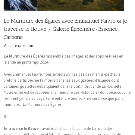
Le Murmure des Égarés avec Emmanuel Faivre & Je
traverse le fleuve / Galerie Éphémère-Essence
Carbone
Vues d'exposition
Le Murmure des Égarés
rassemble des images et des sons réalisés en
Islande au printemps 2024.
Avec Emmanuel Faivre, nous avons suivi les pas des marins-pêcheurs
bretons partis pêcher la morue dans les eaux glacées d’Islande dont
certaines goélettes débarquaient dans le port morutier de La Rochelle.
Notre envie est de rappeler à la mémoire ces «Islandais» dont beaucoup ne
revinrent jamais au pays. Faire entendre leur voix, ne serait-ce que par un
murmure… Le Murmure des Égarés.
&
Je traverse le fleuve
travail réalisé dans le cadre de La route des
Résidences, Villa Saigon et Villa Marguerite Duras (instituts français du