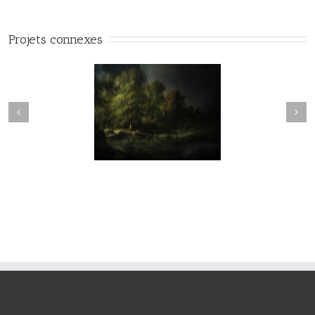
Projets connexes
vie#025
vie#024