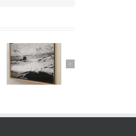
/
es
Le Murmure des Égarés /
rs
Réseau Lux # 1 / Itinéraires
re
des Photographes Voyageurs
/ Paris Novembre-décembre
2024