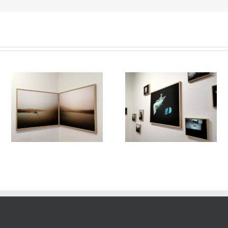
/
Le Murmure des Égarés /
Le Murmure des Égarés 
es
Réseau Lux # 1 / Itinéraires
Réseau Lux # 1 / Itinérair
rs
des Photographes Voyageurs
des Photographes Voyageu
re
/ Paris Novembre-décembre
/ Paris Novembre-décemb
2024
2024