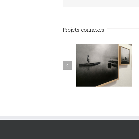
Projets connexes
Le Murmure des Égarés /
Le Murmure des Égarés 
Réseau Lux # 1 / Itinéraires
Réseau Lux # 1 / Itinérair
des Photographes Voyageurs
des Photographes Voyageu
/ Paris Novembre-décembre
/ Paris Novembre-décemb
2024
2024