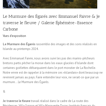
Le Murmure des Égarés avec Emmanuel Faivre & Je
traverse le fleuve / Galerie Éphémère-Essence
Carbone
Vues d'exposition
Le Murmure des Égarés
rassemble des images et des sons réalisés en
Islande au printemps 2024.
Avec Emmanuel Faivre, nous avons suivi les pas des marins-pêcheurs
bretons partis pêcher la morue dans les eaux glacées d’Islande dont
certaines goélettes débarquaient dans le port morutier de La Rochelle.
Notre envie est de rappeler à la mémoire ces «Islandais» dont beaucoup ne
revinrent jamais au pays. Faire entendre leur voix, ne serait-ce que par un
murmure… Le Murmure des Égarés.
&
Je traverse le fleuve
travail réalisé dans le cadre de La route des
Résidences, Villa Saigon et Villa Marguerite Duras (instituts français du