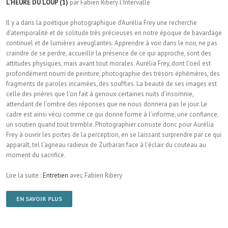
L’HEURE DU LOUP (1)
par Fabien Ribery l’Intervalle
Il y a dans la poétique photographique d’Aurélia Frey une recherche
d’atemporalité et de solitude très précieuses en notre époque de bavardage
continuel et de lumières aveuglantes. Apprendre à voir dans le noir, ne pas
craindre de se perdre, accueillir la présence de ce qui approche, sont des
attitudes physiques, mais avant tout morales. Aurélia Frey, dont l’oeil est
profondément nourri de peinture, photographie des trésors éphémères, des
fragments de paroles incarnées, des souffles. La beauté de ses images est
celle des prières que l’on fait à genoux certaines nuits d’insomnie,
attendant de l’ombre des réponses que ne nous donnera pas le jour. Le
cadre est ainsi vécu comme ce qui donne forme à l’informe, une confiance,
un soutien quand tout tremble. Photographier consiste donc pour Aurélia
Frey à ouvrir les portes de la perception, en se laissant surprendre par ce qui
apparaît, tel l’agneau radieux de Zurbaran face à l’éclair du couteau au
moment du sacrifice.
Lire la suite :
Entretien
avec Fabien Ribery
EN SAVOIR PLUS