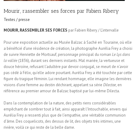
Mourir, rassembler ses forces par Fabien Ribery
Textes / presse
MOURIR, RASSEMBLER SES FORCES
par Fabien Ribery / L’intervalle
Pour une exposition actuelle au Musée Balzac à Saché en Touraine, où elle
a bénéficié d’une résidence de création, la photographe Aurélia Frey a choisi
de suivre Henriette de Mortsauf, personnage principal du roman
Le Lys dans
la vallée
(1836), durant ses derniers instants. Mal mariée, la vertueuse et
douce héroïne, refusant l’adultère par devoir conjugal, se meurt de n’avoir
pas cédé à Félix, qu’elle adore pourtant. Aurélia Frey a été touchée par cette
figure du tragique féminin. Lui rendant hommage, elle imagine les dernières
visions d’une femme au destin déchirant, appelant sa série
Dilectae
, en
référence au premier amour de Balzac baptisé par lui-même Dilecta.
Dans la contemplation de la nature, des petits riens considérables
empêchant de sombrer tout à fait, ainsi apparaît l’Intouchable, envers qui
Aurélia Frey a ressenti plus que de l’empathie, une véritable communion
d’âme. Des coquelicots, des dessus de lit, des objets très intimes, une
rivière, voilà ce qui reste de la belle dame.