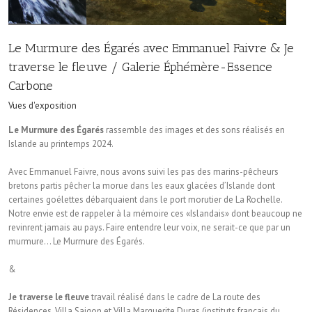
Le Murmure des Égarés avec Emmanuel Faivre & Je
traverse le fleuve / Galerie Éphémère-Essence
Carbone
Vues d'exposition
Le Murmure des Égarés
rassemble des images et des sons réalisés en
Islande au printemps 2024.
Avec Emmanuel Faivre, nous avons suivi les pas des marins-pêcheurs
bretons partis pêcher la morue dans les eaux glacées d’Islande dont
certaines goélettes débarquaient dans le port morutier de La Rochelle.
Notre envie est de rappeler à la mémoire ces «Islandais» dont beaucoup ne
revinrent jamais au pays. Faire entendre leur voix, ne serait-ce que par un
murmure… Le Murmure des Égarés.
&
Je traverse le fleuve
travail réalisé dans le cadre de La route des
Résidences, Villa Saigon et Villa Marguerite Duras (instituts français du