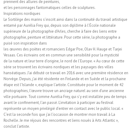
prennent des allures de peintures,
et les personnages fantomatiques celles de sculptures.
Inspirations nordiques
Le Sortilège des marins s’inscrit ainsi dans la continuité du travail artistique
entamé par Aurélia Frey qui, depuis son diplôme à l’École nationale
supérieure de la photographie d’Arles, cherche à faire des liens entre
photographie, peinture et littérature. Pour cette série, la photographe a
puisé son inspiration dans
les œuvres des poètes et romanciers Edgar Poe, Olav H. Hauge et Tarjei
Vesaas. Ces écrivains ont en commun une sensibilité pour la mysticité
de la nature et leur terre d’origine, le nord de l’Europe. « Au cœur de cette
série se trouvent les écrivains nordiques et les paysages des villes
hanséatiques. J’ai débuté ce travail en 2016 avec une première résidence en
Norvège. Depuis, j’ai été résidente en Finlande et en Suède et la prochaine
étape est l’Islande », explique l’artiste. Constituée pour le moment de 42
photographies, l’œuvre trouve un ancrage naturel au sein d’une ancienne
ville portuaire. Tout comme Aurélia Frey, qui s’y est installée peu de temps
avant le confinement, l’an passé. L’invitation à participer au festival
représente un moyen privilégié d’entrer en contact avec le public local. «
C’est la seconde fois que j’ai l’occasion de montrer mon travail à La
Rochelle. Je me réjouis des rencontres et liens noués à Arts Atlantic »,
conclut l’artiste.