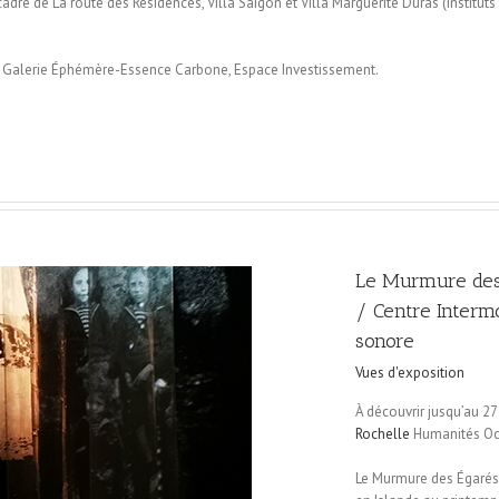
 cadre de La route des Résidences, Villa Saigon et Villa Marguerite Duras (instit
la Galerie Éphémère-Essence Carbone, Espace Investissement.
Le Murmure des
/ Centre Intermo
sonore
Vues d'exposition
À découvrir jusqu’au 2
Rochelle
Humanités Océ
Le Murmure des Égarés