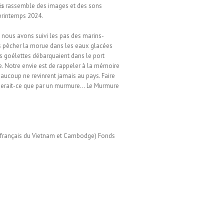
és
rassemble des images et des sons
 printemps 2024.
nous avons suivi les pas des marins-
s pêcher la morue dans les eaux glacées
es goélettes débarquaient dans le port
e. Notre envie est de rappeler à la mémoire
eaucoup ne revinrent jamais au pays. Faire
 serait-ce que par un murmure… Le Murmure
uts français du Vietnam et Cambodge) Fonds