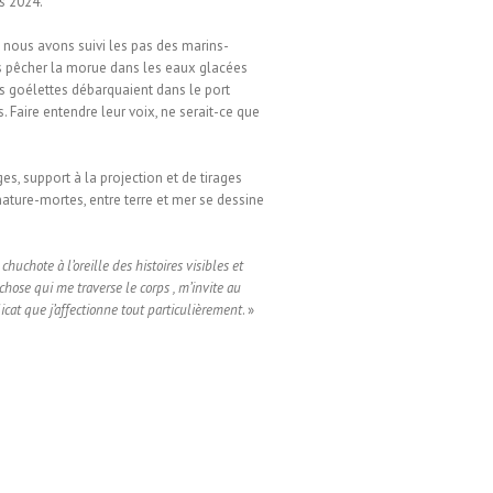
s 2024.
nous avons suivi les pas des marins-
s pêcher la morue dans les eaux glacées
es goélettes débarquaient dans le port
 Faire entendre leur voix, ne serait-ce que
es, support à la projection et de tirages
nature-mortes, entre terre et mer se dessine
uchote à l’oreille des histoires visibles et
hose qui me traverse le corps , m’invite au
icat que j’affectionne tout particulièrement
. »