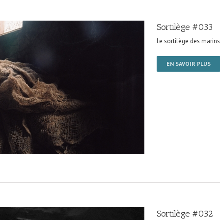
Sortilège #033
Le sortilège des marins
EN SAVOIR PLUS
Sortilège #032