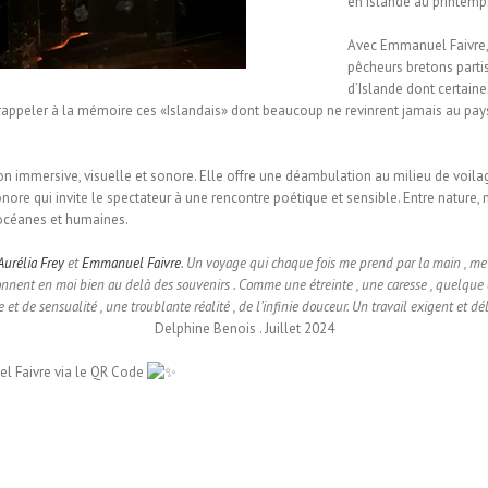
en Islande au printemp
Avec Emmanuel Faivre, 
pêcheurs bretons parti
d’Islande dont certain
rappeler à la mémoire ces «Islandais» dont beaucoup ne revinrent jamais au pays.
tion immersive, visuelle et sonore. Elle offre une déambulation au milieu de voilag
re qui invite le spectateur à une rencontre poétique et sensible. Entre nature, 
 océanes et humaines.
Aurélia Frey
et
Emmanuel Faivre
. Un voyage qui chaque fois me prend par la main , me ch
sonnent en moi bien au delà des souvenirs . Comme une étreinte , une caresse , quelque c
 de sensualité , une troublante réalité , de l’infinie douceur. Un travail exigent et dél
Delphine Benois . Juillet 2024
l Faivre via le QR Code