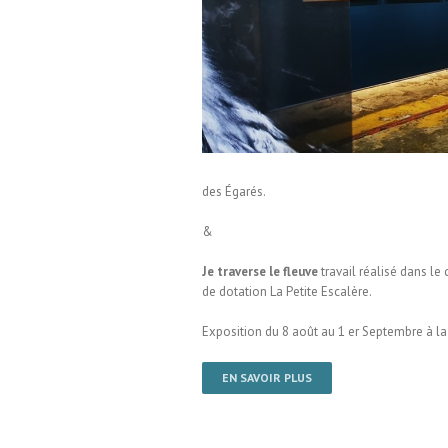
averse le fleuve / Galerie
e
des Égarés.
&
Je traverse le fleuve
travail réalisé dans le
de dotation La Petite Escalère.
Exposition du 8 août au 1 er Septembre à 
EN SAVOIR PLUS