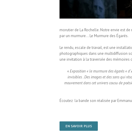
morutier de La Rochelle. Notre envie est de 
par un murmure… Le Murmure des Égarés.
Le rendu, escale de travail, est une installa
photographiques dans une multidiffusion sono
une invitation à la traversée des mémoires
«
Exposition « le murmure des égarés « d’
invisibles . Des images et des sons qui ré
mouvement dans cet univers cousu de poésie et
Écoutez la bande son réalisée par Emmanue
EN SAVOIR PLUS