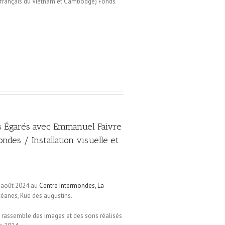
uts français du Vietnam et Cambodge) Fonds
 Égarés avec Emmanuel Faivre
ndes / Installation visuelle et
7 août 2024 au
Centre Intermondes, La
anes, Rue des augustins.
 rassemble des images et des sons réalisés