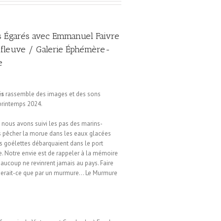
 Égarés avec Emmanuel Faivre
e fleuve / Galerie Éphémère-
e
és
rassemble des images et des sons
 printemps 2024.
nous avons suivi les pas des marins-
s pêcher la morue dans les eaux glacées
es goélettes débarquaient dans le port
e. Notre envie est de rappeler à la mémoire
eaucoup ne revinrent jamais au pays. Faire
 serait-ce que par un murmure… Le Murmure