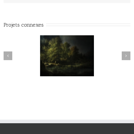
Projets connexes
vie#025
vie#024