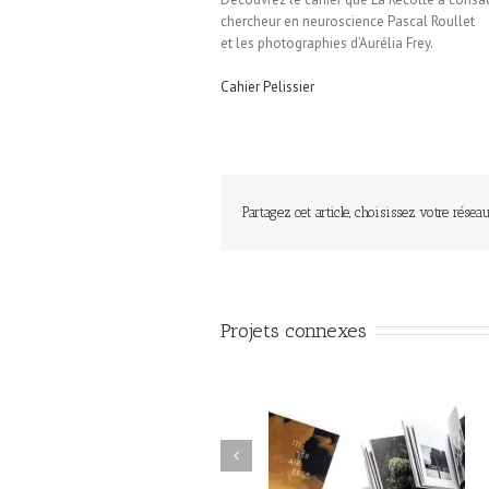
chercheur en neuroscience Pascal Roullet
et les photographies d’Aurélia Frey.
Cahier Pelissier
Partagez cet article, choisissez votre réseau
Projets connexes
Seamus Heaney / Poèmes 
Itinéraires / Collectif /
la tourbe / Revue Ce qu
Éditions Loco
reste