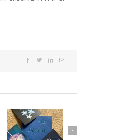
e
Miniatures de collection / Les
éditions de l’épair