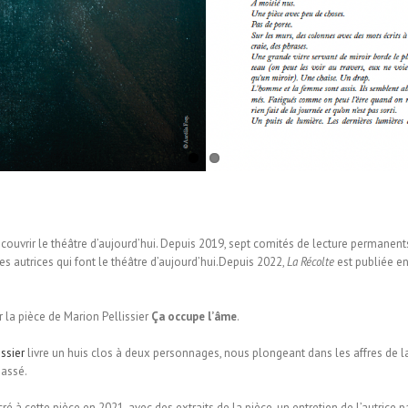
écouvrir le théâtre d’aujourd’hui. Depuis 2019, sept comités de lecture permanen
es autrices qui font le théâtre d’aujourd’hui.Depuis 2022,
La Récolte
est publiée en
 la pièce de Marion Pellissier
Ça occupe l’âme
.
ssier
livre un huis clos à deux personnages, nous plongeant dans les affres de la
passé.
 à cette pièce en 2021, avec des extraits de la pièce, un entretien de l’autrice par