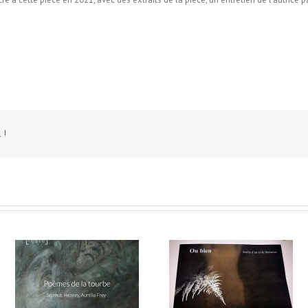
 !
de
Dilecta(e) dans Ou Bien
Dilecta(e) aux éditions d
i
feuille d’art et de littérature
l’épair