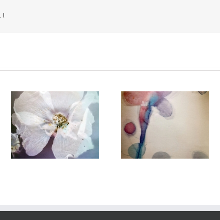
 !
Herbier#029
herbier#027