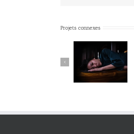
Projets connexes
Fleuve #040
Fleuve #039