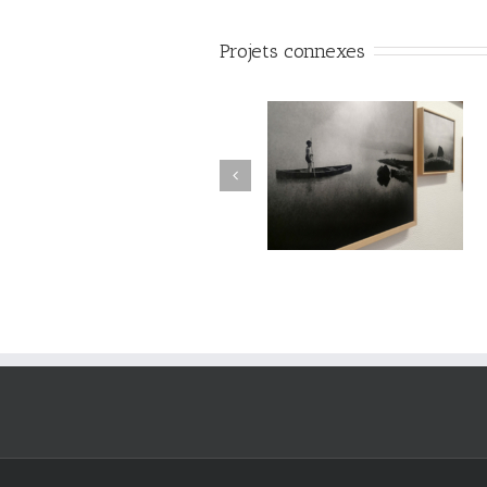
Projets connexes
Le Murmure des Égarés /
Le Murmure des Égarés 
Réseau Lux # 1 / Itinéraires
Réseau Lux # 1 / Itinérair
des Photographes Voyageurs
des Photographes Voyageu
/ Paris Novembre-décembre
/ Paris Novembre-décemb
2024
2024