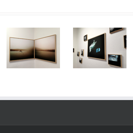
/
Le Murmure des Égarés /
Le Murmure des Égarés 
es
Réseau Lux # 1 / Itinéraires
Réseau Lux # 1 / Itinérair
rs
des Photographes Voyageurs
des Photographes Voyageu
re
/ Paris Novembre-décembre
/ Paris Novembre-décemb
2024
2024