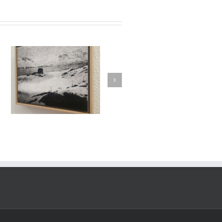
/
es
Le Murmure des Égarés /
rs
Réseau Lux # 1 / Itinéraires
re
des Photographes Voyageurs
/ Paris Novembre-décembre
2024