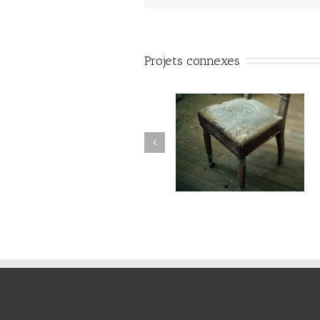
Projets connexes
manderley#015
maderley#014