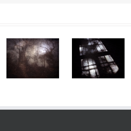
manderley#012
manderley#011