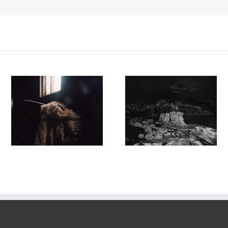
Sortilège #032
Sortilege #031