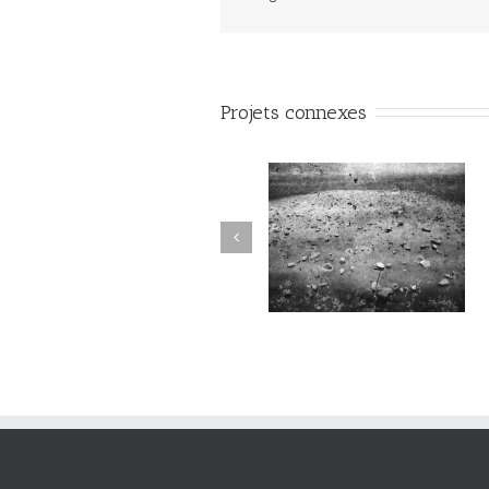
Projets connexes
Sortilège #034
Sortilège #033