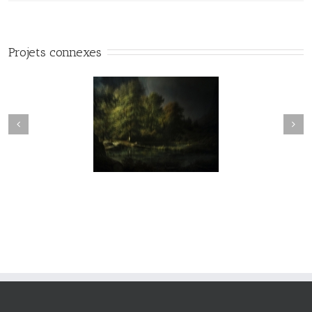
Projets connexes
vie#025
vie#024