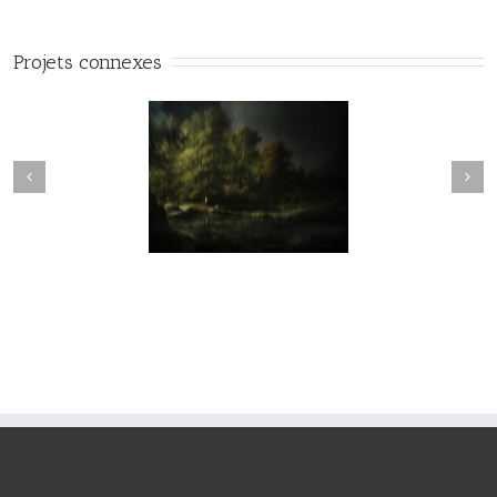
Projets connexes
vie#025
vie#024