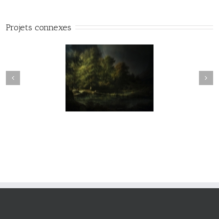
Projets connexes
vie#025
vie#024