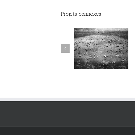
Projets connexes
Sortilège #034
Sortilège #033