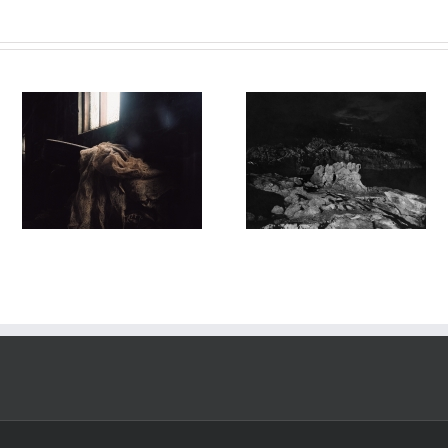
Sortilège #032
Sortilege #031