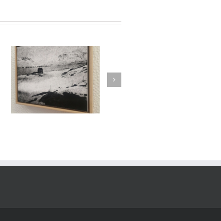
/
es
Le Murmure des Égarés /
rs
Réseau Lux # 1 / Itinéraires
re
des Photographes Voyageurs
/ Paris Novembre-décembre
2024