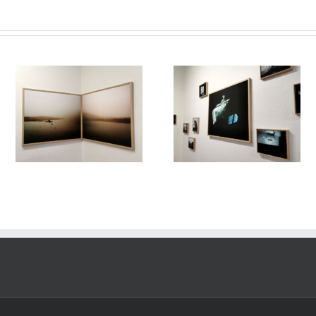
/
Le Murmure des Égarés /
Le Murmure des Égarés 
es
Réseau Lux # 1 / Itinéraires
Réseau Lux # 1 / Itinérair
rs
des Photographes Voyageurs
des Photographes Voyageu
re
/ Paris Novembre-décembre
/ Paris Novembre-décemb
2024
2024