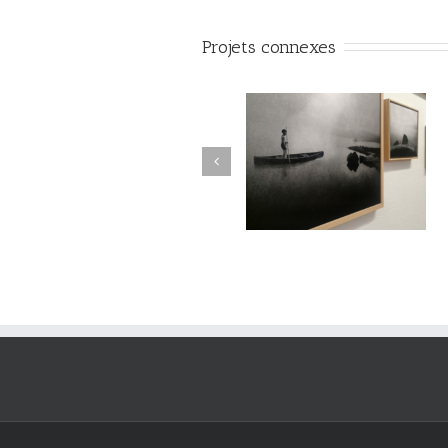
Projets connexes
Le Murmure des Égarés /
Le Murmure des Égarés 
Réseau Lux # 1 / Itinéraires
Réseau Lux # 1 / Itinérair
des Photographes Voyageurs
des Photographes Voyageu
/ Paris Novembre-décembre
/ Paris Novembre-décemb
2024
2024