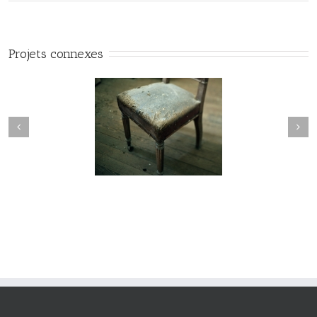
Projets connexes
manderley#015
manderley#012