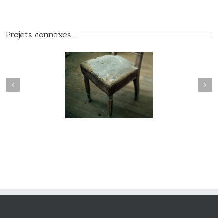
Projets connexes
manderley#015
maderley#014