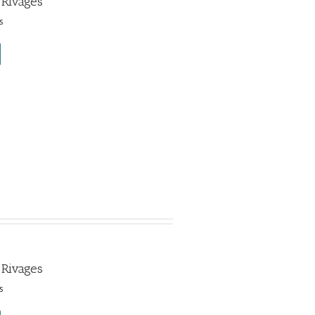
 Rivages
s
 Rivages
s