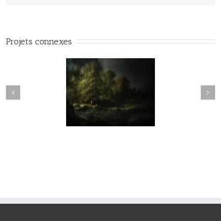
Projets connexes
vie#025
vie#024