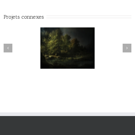
Projets connexes
vie#025
vie#024