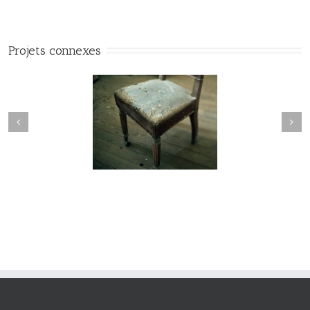
Projets connexes
manderley#015
maderley#014