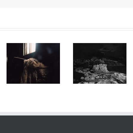
Sortilège #032
Sortilege #031