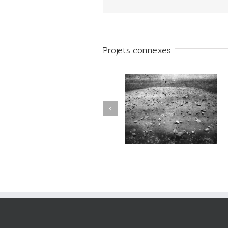
Projets connexes
Sortilège #034
Sortilège #033