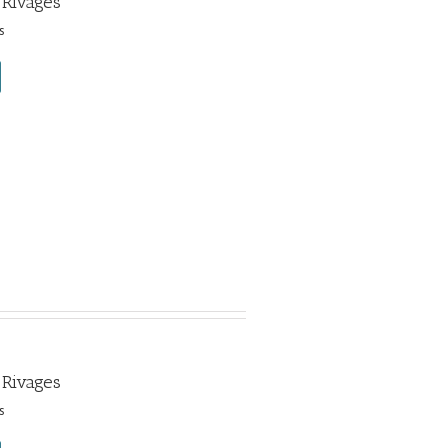
 Rivages
s
 Rivages
s