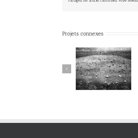
Partagez cet article, choisissez votre réseau
Projets connexes
Sortilège #034
Sortilège #033