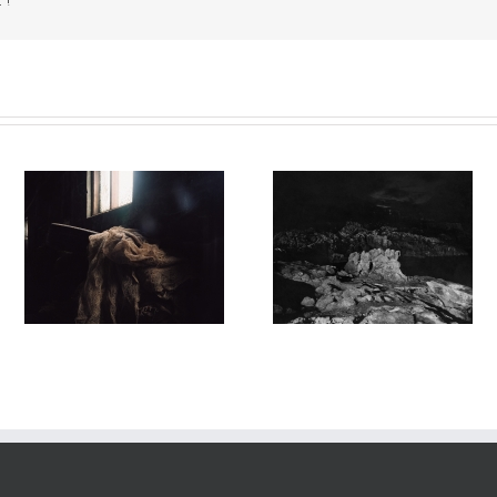
 !
Sortilège #032
Sortilege #031