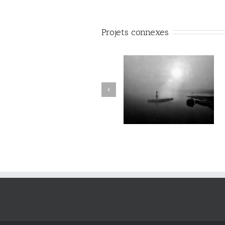
Projets connexes
Le Murmure des Égarés #28
Le Murmure des Égarés #