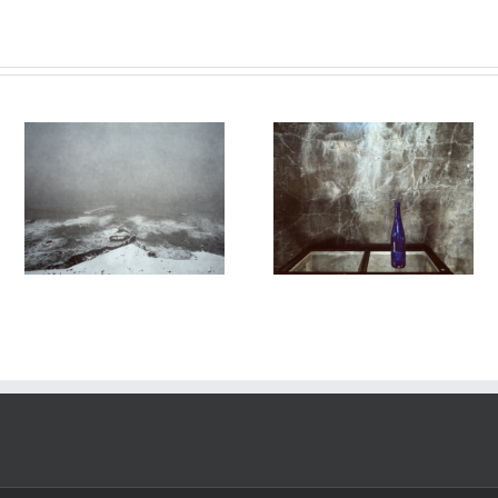
27
Le Murmure des Égarés #25
Le Murmure des Égarés #