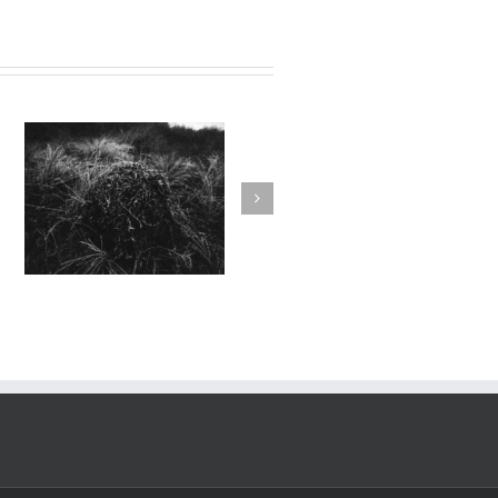
24
Le Murmure des Égarés #23