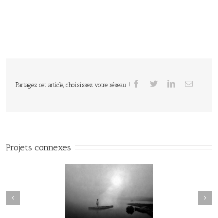
Partagez cet article, choisissez votre réseau !
Projets connexes
rmure des Égarés #28
Le Murmure des Égarés #27